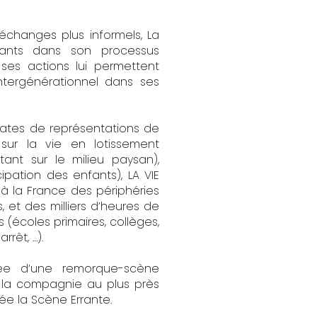
échanges plus informels, La
itants dans son processus
e ses actions lui permettent
intergénérationnel dans ses
 dates de représentations de
sur la vie en lotissement
tant sur le milieu paysan),
pation des enfants), LA VIE
 à la France des périphéries
, et des milliers d’heures de
 (écoles primaires, collèges,
rrêt, …).
pée d’une remorque-scène
 la compagnie au plus près
lée la Scène Errante.