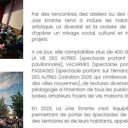
Par des rencontres, des ateliers ou des 
Joie Errante tend à inclure les hab
artistique. La diversité et la croisée d
d’opérer un mixage social, culturel et 
projets.
A ce jour, elle comptabilise plus de 400
LA VIE DES AUTRES (spectacle portant 
pavillonnaire), VACARMES (spectacle por
PASSAGES (spectacle portant sur l’émanci
DES AUTRES (création 2025 qui s’intéresse
des villes moyennes), de lectures diverses
pédagogie à l’intention de tous les publics
lycées, amateurs, foyers de vie, maisons d’a
En 2023, La Joie Errante s’est équi
permettant de porter les spectacles de
des territoires et de leurs habitants, appe