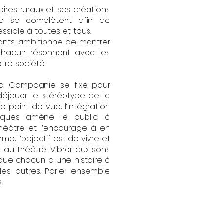
toires ruraux et ses créations
nce se complètent afin de
ssible à toutes et tous.
itants, ambitionne de montrer
 chacun résonnent avec les
tre société.
 la Compagnie se fixe pour
déjouer le stéréotype de la
e point de vue, l’intégration
tiques amène le public à
théâtre et l’encourage à en
e, l’objectif est de vivre et
 au théâtre. Vibrer aux sons
e que chacun a une histoire à
les autres. Parler ensemble
.